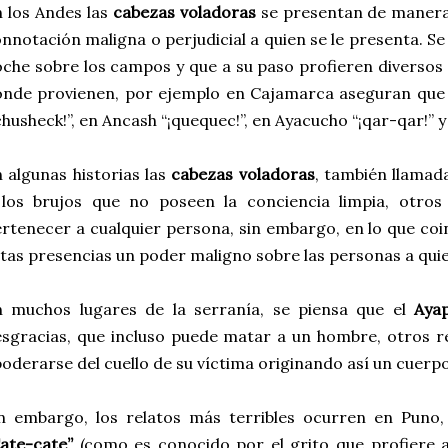
 los Andes las
cabezas voladoras
se presentan de manera 
nnotación maligna o perjudicial a quien se le presenta. Se
che sobre los campos y que a su paso profieren diversos g
nde provienen, por ejemplo en Cajamarca aseguran que 
chusheck!”, en Ancash “¡quequec!”, en Ayacucho “¡qar-qar!” y e
 algunas historias las
cabezas voladoras
, también llama
 los brujos que no poseen la conciencia limpia, otro
rtenecer a cualquier persona, sin embargo, en lo que co
tas presencias un poder maligno sobre las personas a quie
n muchos lugares de la serranía, se piensa que el
Aya
sgracias, que incluso puede matar a un hombre, otros 
oderarse del cuello de su víctima originando así un cuerpo
in embargo, los relatos más terribles ocurren en Puno
ate-cate”
(como es conocido por el grito que profiere 