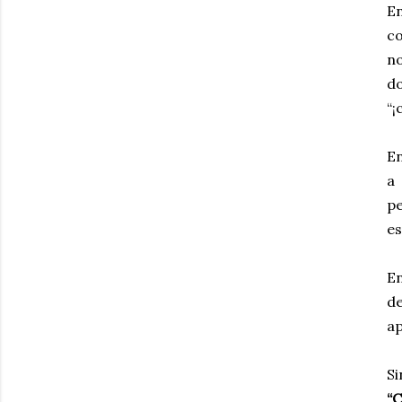
En
co
no
do
“¡
En
a
pe
es
E
de
ap
S
“C