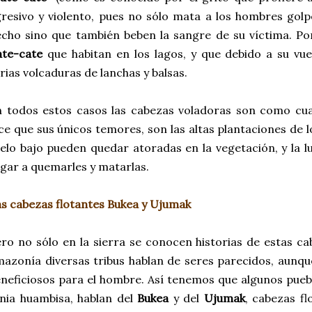
resivo y violento, pues no sólo mata a los hombres gol
cho sino que también beben la sangre de su víctima. Por
ate-cate
que habitan en los lagos, y que debido a su vue
rias volcaduras de lanchas y balsas.
 todos estos casos las cabezas voladoras son como cua
ce que sus únicos temores, son las altas plantaciones de 
elo bajo pueden quedar atoradas en la vegetación, y la lu
egar a quemarles y matarlas.
s cabezas flotantes Bukea y Ujumak
ro no sólo en la sierra se conocen historias de estas c
azonía diversas tribus hablan de seres parecidos, aunqu
neficiosos para el hombre. Así tenemos que algunos pueb
nia huambisa, hablan del
Bukea
y del
Ujumak
, cabezas f