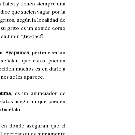
física y tienen siempre una
 dice que suelen vagar por la
ritos, según la localidad de
su grito es un sonido como
n Junín “¡tic-tac!”.
das
Ayapumas
, pertenecerían
s señalan que éstas pueden
inciden muchos es en darle a
nes se les aparece.
puma
, es un anunciador de
relatos aseguran que pueden
 bicéfalo.
, en donde aseguran que el
al acercarse) es sumamente