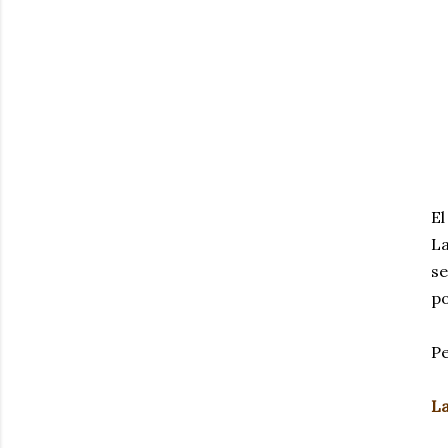
E
La
se
po
Pe
La