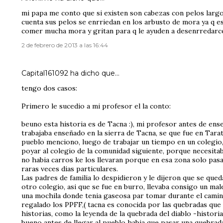
mi papa me conto que si existen son cabezas con pelos largo
cuenta sus pelos se enrriedan en los arbusto de mora ya q e
comer mucha mora y gritan para q le ayuden a desenrredarc
2 de febrero de 2013 a las 16:44
Capital161092
ha dicho que…
tengo dos casos:
Primero le sucedio a mi profesor el la conto:
beuno esta historia es de Tacna :), mi profesor antes de ens
trabajaba enseñado en la sierra de Tacna, se que fue en Tar
pueblo menciono, luego de trabajar un tiempo en un colegio,
poyar al colegio de la comunidad siguiente, porque necesita
no habia carros ke los llevaran porque en esa zona solo pasa
raras veces dias particulares.
Las padres de familia lo despidieron y le dijeron que se queda
otro colegio, asi que se fue en burro, llevaba consigo un mal
una mochila donde tenia gaseosa par tomar durante el camino
regalado los PPFF,( tacna es conocida por las quebradas que
historias, como la leyenda de la quebrada del diablo -historia
bueno antes de llegar al pueblo habia que pasar una quebrada