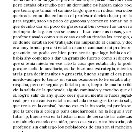
pero estaba obstrudio por un derrumbe ps habian caido roca
que tenia que tomar el camino largo que era rodear esa subid
quebrada, como iba en burro el profesor decicio bajar por l
para seguir, saco un poco de gaseosa y comenzo tomar, no ob
que decidio dar un poco de gaseosa al burro-ese fue un error
burbujeo de la gaseossa se asusto , hizo caer sus cosas, y se
profesor asado como sus cosas estaban tiradas las recogio, el
en donde estaban los trabajadores limpiando el camino, y dec
era muy honda pero si estaba oscuro, caminado mi profesor
graznido, no podia ver bien pero sentia que lago habia en el 
habia ahy comenzo a dar un granzido fuerzo como si dijeron 
que si tenia miedo en ese rato la cosa que estaba ahy lo pod
porque nadie lo auxiliaria, asi ke hizo una estrategia, mientrs
atrás para decir insultos y groseria, bueno segun el era para
miedo-aunque lo tenia- en varias ocasiones lo ke estaba ahy 
raspaba, pero el seguia ya faltaba poco, luego de una horrible
vio la salida de la quebrada, siguio caminado y escucho que e
el, logro salir de ahy, quizo ceer que su mente le habia jug
real, pero su camisa estaba manchada de sangre tb tenia sabgr
que tenia en la camisa), bueno esa es la historia, mi profesor
que la tareria al colegio para enseñarnosla, no la llegue a ve
tutor :p, bueno esa es la historia mas de cerca de las cabezas
a mi abuelo cuando era niño, pero esa ya es otra historia , o
profesor, sin embargo los pobladores de esa zon si menciona