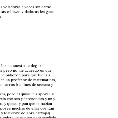
s voladoras a veces sin darse
stas cabezas voladoras les gust
e
eñar en nuestro colegio,
ata pero no me acuerdo en que
 le pidieron para que fuera a
ban un profesor de matematicas,
n carros los fines de semana y
ra, pero el quiso ir a apoyar al
etin con sus pertenencias y un y
, y queso y pan que le habian
 posee muchas de ellas cuentan
 y folcklore de zora carvajal)
, existe un camino para evadirla