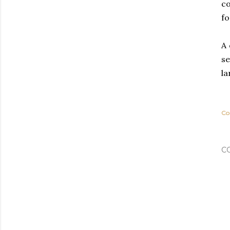
c
fo
A 
se
la
Co
C