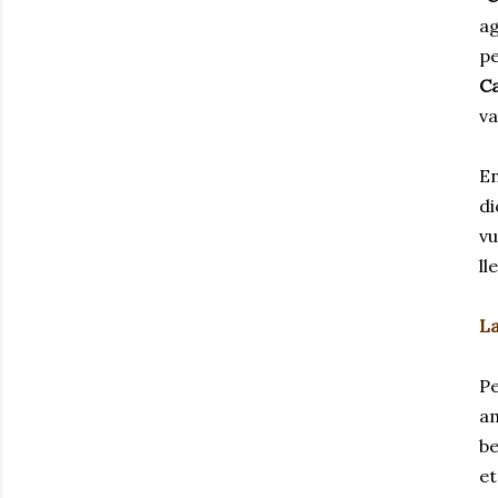
ag
pe
C
va
En
di
vu
ll
La
Pe
am
be
et