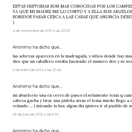
ESTAS HISTORIAS SON MAS CONOCIDAS POR LOS CAMPE
YA QUE MI MADRE ME LO CONTO Y A ELLA SUS ABUELO
SONIDOS PASAR CERCA A LAS CASAS QUE ANUNCIA DES
)
4 de noviembre de 2011 a las 23:33
Anónimo ha dicho que…
las acbezas aparecen en la madrugada, y sitios donde hay mucho s
dice que un caballero estaba haciendo el numero dos y se se
9 de enero de 2012 a las 21:46
Anónimo ha dicho que…
mi abuelo.vio una en cerro.de pasco.el.solamente tenia q camin
cabeza gacha y tirar una pidrita atras el tenia miedo llego a c
volando .... i mirando la ksa. algun dia qisiera ir al pueblo de
29 de julio de 2012 a las 5:10
Anónimo ha dicho que…