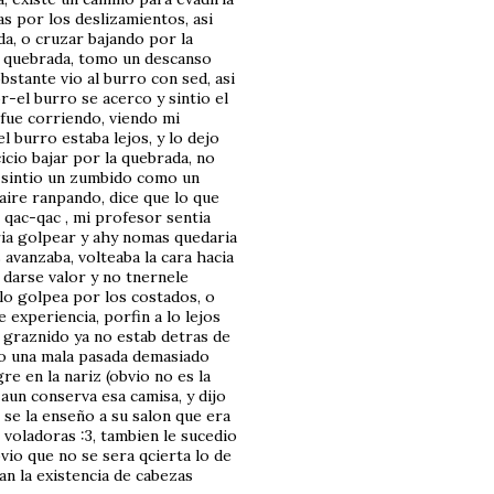
s por los deslizamientos, asi
a, o cruzar bajando por la
a quebrada, tomo un descanso
stante vio al burro con sed, asi
-el burro se acerco y sintio el
 fue corriendo, viendo mi
 burro estaba lejos, y lo dejo
icio bajar por la quebrada, no
 sintio un zumbido como un
aire ranpando, dice que lo que
qac-qac , mi profesor sentia
ria golpear y ahy nomas quedaria
 avanzaba, volteaba la cara hacia
 darse valor y no tnernele
lo golpea por los costados, o
 experiencia, porfin a lo lejos
l graznido ya no estab detras de
ado una mala pasada demasiado
e en la nariz (obvio no es la
 aun conserva esa camisa, y dijo
r se la enseño a su salon que era
 voladoras :3, tambien le sucedio
bvio que no se sera qcierta lo de
n la existencia de cabezas