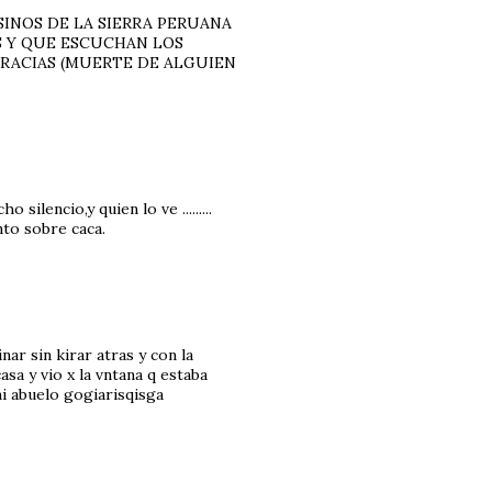
SINOS DE LA SIERRA PERUANA
S Y QUE ESCUCHAN LOS
GRACIAS (MUERTE DE ALGUIEN
ilencio,y quien lo ve .........
nto sobre caca.
ar sin kirar atras y con la
asa y vio x la vntana q estaba
 mi abuelo gogiarisqisga